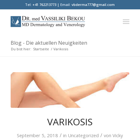
Tel:
+41 762213773 |
Email:
vbderma777@gmail.com
Blog - Die aktuellen Neuigkeiten
Du bist hier:
Startseite
/
Varikosis
VARIKOSIS
/
/
September 5, 2018
in
Uncategorized
von
Vicky