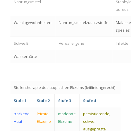
Nahrungsmittel
Staphyl
aureus
Waschgewohnheiten
Nahrungsmittelzusatzstoffe
Malasse
spezies
Schweiß
Aeroallergene
Infekte
Wasserhärte
Stufentherapie des atopischen Ekzems (leitliniengerecht)
Stufe 1
Stufe 2
Stufe 3
Stufe 4
trockene
leichte
moderate
persistierende,
Haut
Ekzeme
Ekzeme
schwer
ausgeprägte