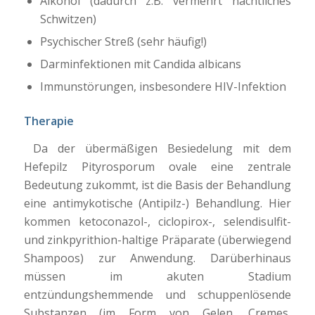
Alkohol (dadurch z.B. vermehrt nächtliches
Schwitzen)
Psychischer Streß (sehr häufig!)
Darminfektionen mit Candida albicans
Immunstörungen, insbesondere HIV-Infektion
Therapie
Da der übermäßigen Besiedelung mit dem
Hefepilz Pityrosporum ovale eine zentrale
Bedeutung zukommt, ist die Basis der Behandlung
eine antimykotische (Antipilz-) Behandlung. Hier
kommen ketoconazol-, ciclopirox-, selendisulfit-
und zinkpyrithion-haltige Präparate (überwiegend
Shampoos) zur Anwendung. Darüberhinaus
müssen im akuten Stadium
entzündungshemmende und schuppenlösende
Substanzen (im Form von Gelen, Cremes,