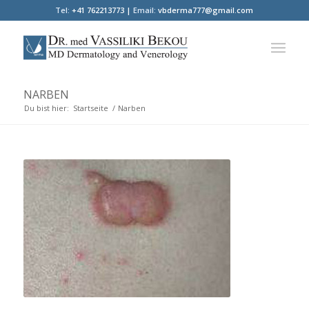
Tel:
+41 762213773 |
Email:
vbderma777@gmail.com
NARBEN
Du bist hier:
Startseite
/
Narben