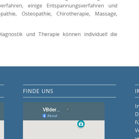
everfahren, einige Entspannungsverfahren und
thie, Osteopathie, Chirotherapie, Massage,
iagnostik und Therapie können individuell die
FINDE UNS
I
I
D
f
V
v