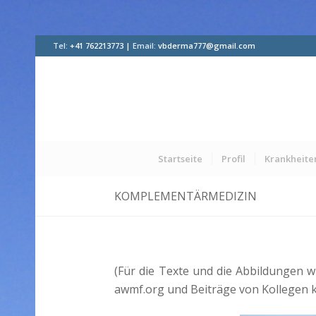
Tel:
+41 762213773 |
Email:
vbderma777@gmail.com
Startseite
Profil
Krankheite
KOMPLEMENTÄRMEDIZIN
(Für die Texte und die Abbildungen wu
awmf.org und Beiträge von Kollegen ko