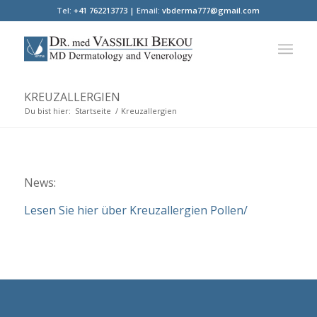
Tel:
+41 762213773 |
Email:
vbderma777@gmail.com
KREUZALLERGIEN
Du bist hier:
Startseite
/
Kreuzallergien
News:
Lesen Sie hier über Kreuzallergien Pollen/