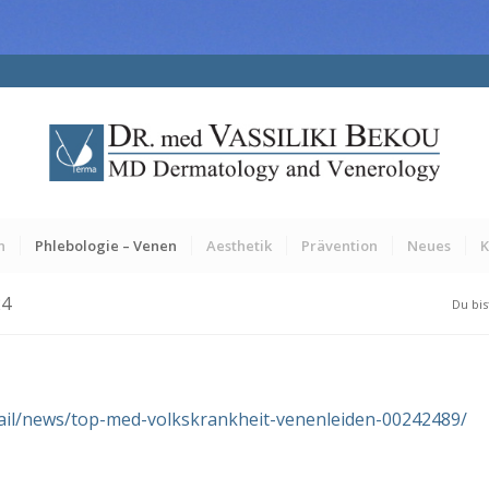
n
Phlebologie – Venen
Aesthetik
Prävention
Neues
K
24
Du bis
tail/news/top-med-volkskrankheit-venenleiden-00242489/