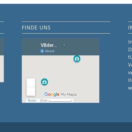
FINDE UNS
I
I
D
f
V
v
H
w