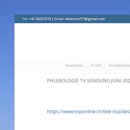
Tel:
+41 762213773 |
Email:
vbderma777@gmail.com
Startseite
Profil
Krankheite
PHLEBOLOGIE TV SENDUNG JUNI 20
https://www.toponline.ch/tele-top/de