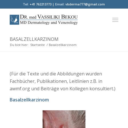
Tel:
+41 762213773 |
Email:
vbderma777@gmail.com
BASALZELLKARZINOM
Du bist hier:
Startseite
/
Basalzellkarzinom
(Für die Texte und die Abbildungen wurden
Fachbücher, Publikationen, Leitlinien z.B. in
awmf.org und Beiträge von Kollegen konsultiert.)
Basalzellkarzinom