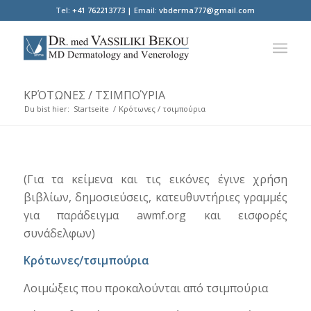
Tel:
+41 762213773 |
Email:
vbderma777@gmail.com
KΡΌΤΩΝΕΣ / ΤΣΙΜΠΟΎΡΙΑ
Du bist hier:
Startseite
/
Kρότωνες / τσιμπούρια
(Για τα κείμενα και τις εικόνες έγινε χρήση
βιβλίων, δημοσιεύσεις, κατευθυντήριες γραμμές
για παράδειγμα awmf.org και εισφορές
συνάδελφων)
Kρότωνες/τσιμπούρια
Λοιμώξεις που προκαλούνται από τσιμπούρια