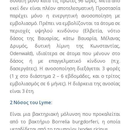
δυνατή μόνο κατά τις πρώτες 96 ώρες. Μετά απο
εκεί δεν είναι πλέον αποτελεσματική. Προστασία
παρέχει μόνο η ενεργητική ανοσοποίηση με
εμβολιασμό. Πρέπει να εμβολίζονται τα άτομα σε
περιοχές υψηλού κινδύνου (Ελβετία, νότιο
δάσος της Βαυαρίας, κάτω Βαυαρία, Μέλανας
Δρυμός, δυτική λίμνη της Κωνσταντίας,
Odenwald), ιδιαίτερα σε άτομα που μένουν στο
δάσος ή με επαγγελματικό κίνδυνο (π.χ.
δασεργάτες). Η ανοσοποίηση διεξάγεται 3 φορές
(1 χ στο διάστημα 2 – 6 εβδομάδες, και ο τρίτος
εμβολιασμός σε 6 μήνες). Η διάρκεια της ανοσίας
είναι 3 έτη.
2 Νόσος του Lyme:
Είναι μια βακτηριακή μόλυνση που προκαλείται
από το βακτήριο Borrelia burgdorferi, η οποία
μεταδίδεται από το τσιμπούρι Ixodes ricinus.