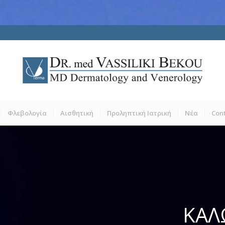
Φλεβολογία
Αισθητική
Προληπτική Ιατρική
Νέα
Con
ΚΑΛ