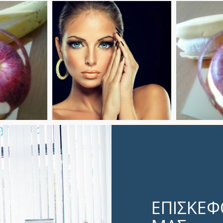
ική
Αισθητική
Πίλι
κή
Περισσότερα
Πε
ερα
ΕΠΙΣΚΕΦΘ