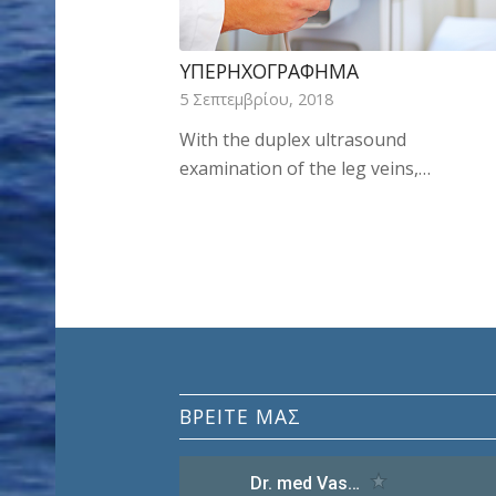
ΥΠΕΡΗΧΟΓΡΆΦΗΜΑ
ΜΥΪΚΈΣ ΚΡΆΜΠΕΣ
5 Σεπτεμβρίου, 2018
2 Μαΐου, 2020
With the duplex ultrasound
Μυϊκές κράμπες (Για τα κείμενα…
examination of the leg veins,…
ΒΡΕΊΤΕ ΜΑΣ