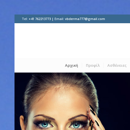
Tel:
+41 762213773 |
Email:
vbderma777@gmail.com
Αρχική
Προφίλ
Ασθένειες