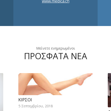
www.medica.ch
Μείνετε ενημερωμένοι
ΠΡΟΣΦΑΤΑ ΝΕΑ
ΚΙΡΣΟΊ
5 Σεπτεμβρίου, 2018
Α