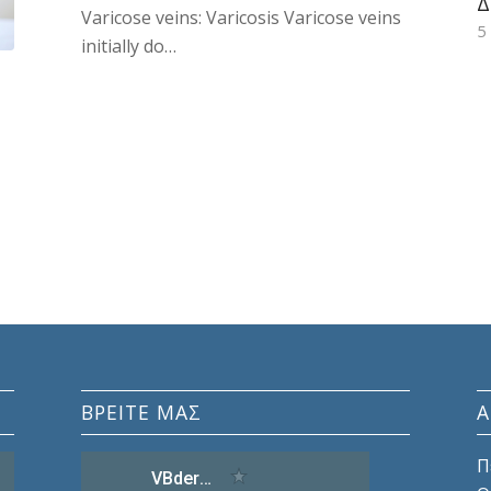
Δ
Varicose veins: Varicosis Varicose veins
5
5
initially do…
Α
ΔΕΡΜΑΤΟΛΟΓΊΑ
φ
ΒΡΕΙΤΕ ΜΑΣ
Π
Ο