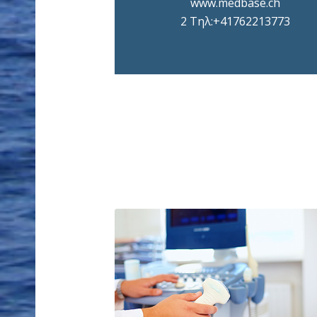
www.medbase.ch
2 Τηλ:+41762213773