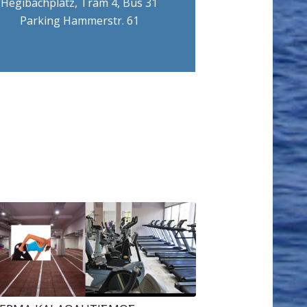
Hegibachplatz, Tram 4, Bus 31
Parking Hammerstr. 61
ΚΜΉ