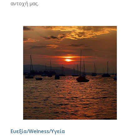
αντοχή μας.
Ευεξία/
Welness
/Υγεία