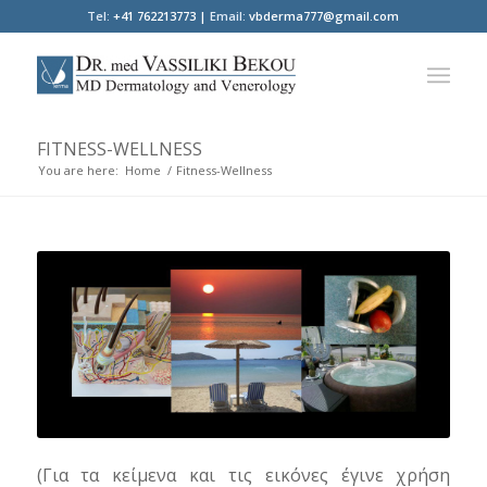
Tel:
+41 762213773 |
Email:
vbderma777@gmail.com
FITNESS-WELLNESS
You are here:
Home
/
Fitness-Wellness
(Για τα κείμενα και τις εικόνες έγινε χρήση