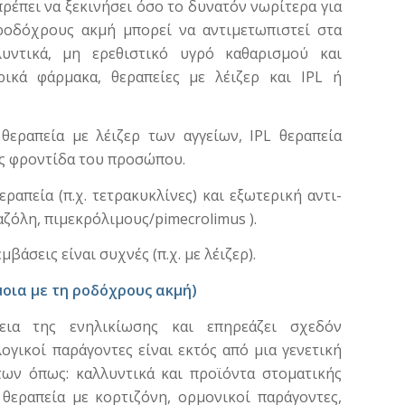
ρέπει να ξεκινήσει όσο το δυνατόν νωρίτερα για
 ροδόχρους ακμή μπορεί να αντιμετωπιστεί στα
υντικά, μη ερεθιστικό υγρό καθαρισμού και
ρικά φάρμακα, θεραπείες με λέιζερ και IPL ή
θεραπεία με λέιζερ των αγγείων, IPL θεραπεία
ής φροντίδα του προσώπου.
ραπεία (π.χ. τετρακυκλίνες) και εξωτερική αντι-
ζόλη, πιμεκρόλιμους/pimecrolimus ).
βάσεις είναι συχνές (π.χ. με λέιζερ).
οια με τη ροδόχρους ακμή)
εια της ενηλικίωσης και επηρεάζει σχεδόν
λογικοί παράγοντες είναι εκτός από μια γενετική
των όπως: καλλυντικά και προϊόντα στοματικής
, θεραπεία με κορτιζόνη, ορμονικοί παράγοντες,