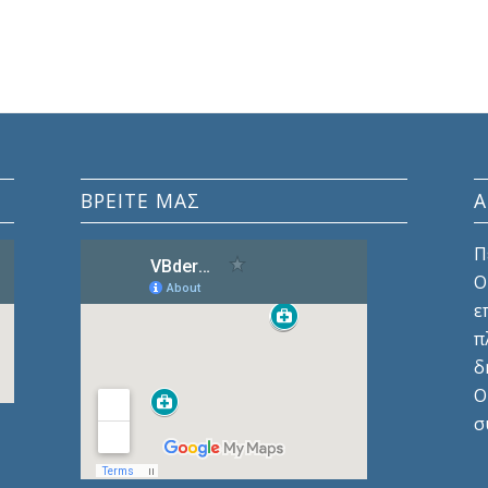
ΒΡΕΙΤΕ ΜΑΣ
Π
Ο
ε
π
δ
Ο
σ