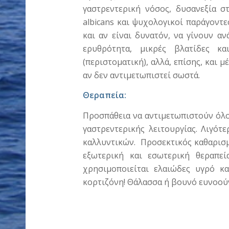
γαστρεντερική νόσος, δυσανεξία σ
albicans και ψυχολογικοί παράγοντε
και αν είναι δυνατόν, να γίνουν α
ερυθρότητα, μικρές βλατίδες κ
(περιστοματική), αλλά, επίσης, και μ
αν δεν αντιμετωπιστεί σωστά.
Θεραπεία:
Προσπάθεια να αντιμετωπιστούν όλοι
γαστρεντερικής λειτουργίας. Λιγότ
καλλυντικών. Προσεκτικός καθαρισμ
εξωτερική και εσωτερική θεραπεί
χρησιμοποιείται ελαιώδες υγρό κ
κορτιζόνη! Θάλασσα ή βουνό ευνοούν