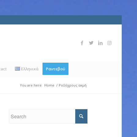
tact
Ελληνικά
Ραντεβού
You are here:
Home
/
Ροδόχρους ακμή