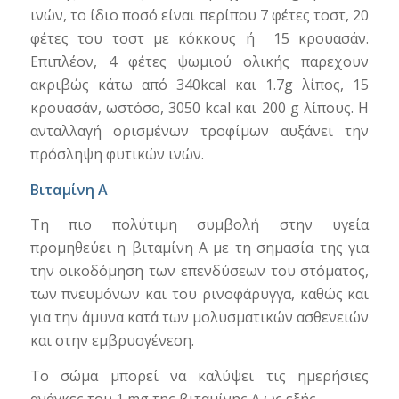
ινών, το ίδιο ποσό είναι περίπου 7 φέτες τοστ, 20
φέτες του τοστ με κόκκους ή 15 κρουασάν.
Επιπλέον, 4 φέτες ψωμιού ολικής παρεχουν
ακριβώς κάτω από 340kcal και 1.7g λίπος, 15
κρουασάν, ωστόσο, 3050 kcal και 200 g λίπους. Η
ανταλλαγή ορισμένων τροφίμων αυξάνει την
πρόσληψη φυτικών ινών.
Βιταμίνη Α
Τη πιο πολύτιμη συμβολή στην υγεία
προμηθεύει η βιταμίνη Α με τη σημασία της για
την οικοδόμηση των επενδύσεων του στόματος,
των πνευμόνων και του ρινοφάρυγγα, καθώς και
για την άμυνα κατά των μολυσματικών ασθενειών
και στην εμβρυογένεση.
Το σώμα μπορεί να καλύψει τις ημερήσιες
ανάγκες του 1 mg της βιταμίνης Α ως εξής