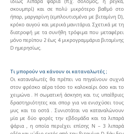
ιδίως λιπαρά ψάρια (π.χ. σολομός, η ρέγκα,
σκουμπρί) και σε πολύ μικρότερο βαθμό στο
ήπαρ, μαργαρίνη (εμπλουτισμένα με βιταμίνη D),
κρόκο αυγού και μερικά μανιτάρια. Σχετικά με τη
διατροφή με τα συνήθη τρόφιμα που μεταφέρει
μόνο περίπου 2 έως 4 μικρογραμμάρια βιταμίνης
D ημερησίως.
Τι μπορούν να κάνουν οι καταναλωτές ;
Οι καταναλωτές θα πρέπει να πηγαίνουν συχνά
στον φρέσκο ​​αέρα τόσο το καλοκαίρι όσο και το
χειμώνα . Η σωματική άσκηση και τις υπαίθριες
δραστηριότητες και σπορ για να ενισχύσει τους
μυς και τα οστά . Συνιστάται να καταναλώνουν
μία με δύο φορές την εβδομάδα και τα λιπαρά
ψάρια , η οποία περιέχει επίσης Ν – 3 λιπαρά
οξέα και ιώδιο εκτός από την βιταμίνη D. Εάν δεν