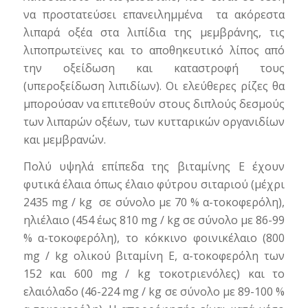
να προστατεύσει επανειλημμένα τα ακόρεστα
λιπαρά οξέα στα λιπίδια της μεμβράνης, τις
λιποπρωτεϊνες και το αποθηκευτικό λίπος από
την οξείδωση και καταστροφή τους
(υπεροξείδωση λιπιδίων). Οι ελεύθερες ρίζες θα
μπορούσαν να επιτεθούν στους διπλούς δεσμούς
των λιπαρών οξέων, των κυτταρικών οργανιδίων
και μεμβρανών.
Πολύ υψηλά επίπεδα της βιταμίνης Ε έχουν
φυτικά έλαια όπως έλαιο φύτρου σιταριού (μέχρι
2435 mg / kg σε σύνολο με 70 % α-τοκοφερόλη),
ηλιέλαιο (454 έως 810 mg / kg σε σύνολο με 86-99
% α-τοκοφερόλη), το κόκκινο φοινικέλαιο (800
mg / kg ολικού βιταμίνη Ε, α-τοκοφερόλη των
152 και 600 mg / kg τοκοτριενόλες) και το
ελαιόλαδο (46-224 mg / kg σε σύνολο με 89-100 %