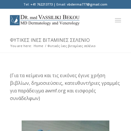
Tel:
+41 762213773 |
Email:
vbderma777@gmail.com
ΦΥΤΙΚΈΣ ΊΝΕΣ ΒΙΤΑΜΊΝΕΣ ΣΕΛΈΝΙΟ
You are here:
Home
/
Φυτικές ίνες βιταμίνες σελένιο
(Για τα κείμενα και τις εικόνες έγινε χρήση
βιβλίων, δημοσιεύσεις, κατευθυντήριες γραμμές
για παράδειγμα awmf.org και εισφορές
συνάδελφων)