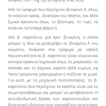
Από τα τρόφιμα που περιέχουν βιταμίνη Α, όπως
το κόκκινο κρέας, ιδιαίτερα του ήπατος, και άλλα
ζωικά προϊόντα όπως το βούτυρο, το τυρί, τα
αυγά και τα λιπαρά ψάρια ή
από β -καροτένιο, μία προ- βιταμίνη, η οποία
μπορεί η ίδια να μετατρέψει σε βιταμίνη Α του
σώματος. Ανάμεσα στα τρόφιμα με υψηλή
περιεκτικότητα σε β -καροτένιο είναι κίτρινα και
σκούρα πράσινα λαχανικά όπως το μπρόκολο, το
σπανάκι και το λάχανο, καρότο αλλά κυρίως, εφ
‘όσον τρώγονται μαγειρεμένα ή πιέζεται σε χυμό.
Για αυτό με τη μηχανική πολτοποίησης, το β-
καροτένιο που περιέχουν τα καρότα, είναι για το
σώμα προσβάσιμο και μπορεί να μεταβολιστεί. Η
αντιοξειδωτική δράση των καροτενοειδών και
βιοχημική ιδιότητα τους επηρεάζουν τα κύτταρα.