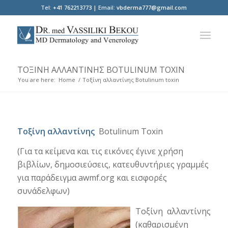
Tel:
+41 762213773 |
Email:
vbderma777@gmail.com
ΤΟΞΊΝΗ ΑΛΛΑΝΤΊΝΗΣ BOTULINUM TOXIN
You are here:
Home
/
Τοξίνη αλλαντίνης Botulinum toxin
Τοξίνη αλλαντίνης
Botulinum Toxin
(Για τα κείμενα και τις εικόνες έγινε χρήση
βιβλίων, δημοσιεύσεις, κατευθυντήριες γραμμές
για παράδειγμα awmf.org και εισφορές
συνάδελφων)
Τοξίνη αλλαντίνης
(καθαρισμένη