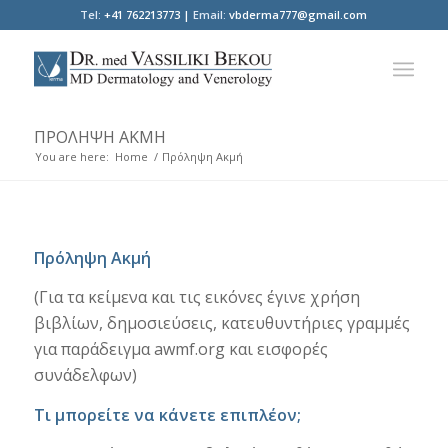
Tel:
+41 762213773 |
Email:
vbderma777@gmail.com
ΠΡΌΛΗΨΗ ΑΚΜΉ
You are here:
Home
/
Πρόληψη Ακμή
Πρόληψη Ακμή
(Για τα κείμενα και τις εικόνες έγινε χρήση
βιβλίων, δημοσιεύσεις, κατευθυντήριες γραμμές
για παράδειγμα awmf.org και εισφορές
συνάδελφων)
Τι μπορείτε να κάνετε επιπλέον;