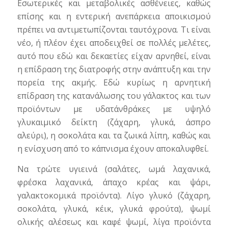
Εσωτερικές και μεταβολικές ασθένειες, καθώς
επίσης και η εντερική ανεπάρκεια αποικισμού
πρέπει να αντιμετωπίζονται ταυτόχρονα. Τι είναι
νέο, ή πλέον έχει αποδειχθεί σε πολλές μελέτες,
αυτό που εδώ και δεκαετίες είχαν αρνηθεί, είναι
η επίδραση της διατροφής στην ανάπτυξη και την
πορεία της ακμής. Εδώ κυρίως η αρνητική
επίδραση της κατανάλωσης του γάλακτος και των
προϊόντων με υδατάνθράκες με υψηλό
γλυκαιμικό δείκτη (ζάχαρη, γλυκά, άσπρο
αλεύρι), η σοκολάτα και τα ζωικά λίπη, καθώς και
η ενίσχυση από το κάπνισμα έχουν αποκαλυφθεί.
Να τρώτε υγιεινά (σαλάτες, ωμά λαχανικά,
φρέσκα λαχανικά, άπαχο κρέας και ψάρι,
γαλακτοκομικά προϊόντα). Λίγο γλυκό (ζάχαρη,
σοκολάτα, γλυκά, κέικ, γλυκά φρούτα), ψωμί
ολικής αλέσεως και καφέ ψωμί, λίγα προϊόντα