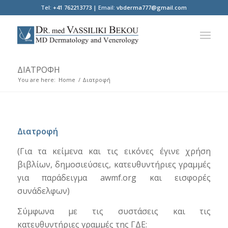
Tel:
+41 762213773 |
Email:
vbderma777@gmail.com
ΔΙΑΤΡΟΦΉ
You are here:
Home
/
Διατροφή
Διατροφή
(Για τα κείμενα και τις εικόνες έγινε χρήση
βιβλίων, δημοσιεύσεις, κατευθυντήριες γραμμές
για παράδειγμα awmf.org και εισφορές
συνάδελφων)
Σύμφωνα με τις συστάσεις και τις
κατευθυντήριες γραμμές της ΓΔΕ: