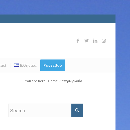
tact
Ελληνικά
Ραντεβού
You are here:
Home
/
Υπεριδρωσία