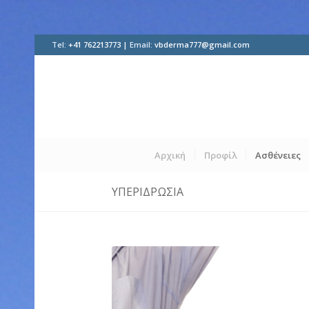
Tel:
+41 762213773 |
Email:
vbderma777@gmail.com
Αρχική
Προφίλ
Ασθένειες
ΥΠΕΡΙΔΡΩΣΊΑ