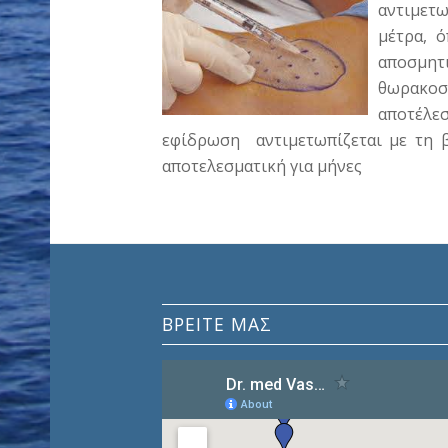
αντιμετω
μέτρα, 
αποσμη
θωρακο
αποτέλε
εφίδρωση αντιμετωπίζεται με τη β
αποτελεσματική για μήνες
ΒΡΕΊΤΕ ΜΑΣ