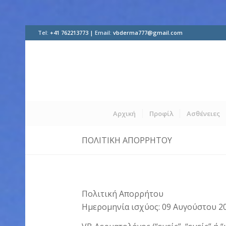
Tel:
+41 762213773 |
Email:
vbderma777@gmail.com
Αρχική
Προφίλ
Ασθένειες
ΠΟΛΙΤΙΚΉ ΑΠΟΡΡΉΤΟΥ
Πολιτική Απορρήτου
Ημερομηνία ισχύος: 09 Αυγούστου 2