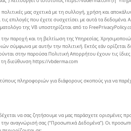
μας”) λειτουργεί ο ιστότοπος https://vbderma.com (η “Υπηρε
ις πολιτικές μας σχετικά με τη συλλογή, χρήση και αποκ
 τις επιλογές που έχετε συσχετίσει με αυτά τα δεδομένα.
τολόγο της VB υποστηρίζεται από το FreePrivacyPolicy.c
 την παροχή και τη βελτίωση της Υπηρεσίας. Χρησιμοποιώ
ών σύμφωνα με αυτήν την πολιτική. Εκτός εάν ορίζεται 
ύνται στην παρούσα Πολιτική Απορρήτου έχουν τις ίδιες 
τη διεύθυνση https://vbderma.com
τύπους πληροφοριών για διάφορους σκοπούς για να παρέ
νδέχεται να σας ζητήσουμε να μας παράσχετε ορισμένες 
ή την αναγνώρισή σας (“Προσωπικά Δεδομένα”). Οι προσω
 περιορίζονται σε: