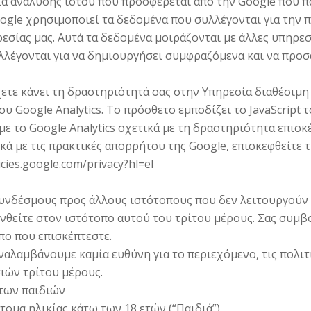
σία ανάλυσης ιστού που προσφέρεται από την Google που 
ogle χρησιμοποιεί τα δεδομένα που συλλέγονται για την 
σίας μας. Αυτά τα δεδομένα μοιράζονται με άλλες υπηρεσί
λέγονται για να δημιουργήσει συμφραζόμενα και να προσα
χετε κάνει τη δραστηριότητά σας στην Υπηρεσία διαθέσιμη
Google Analytics. Το πρόσθετο εμποδίζει το JavaScript του 
 με το Google Analytics σχετικά με τη δραστηριότητα επισ
ά με τις πρακτικές απορρήτου της Google, επισκεφθείτε τ
cies.google.com/privacy?hl=el
συνδέσμους προς άλλους ιστότοπους που δεν λειτουργούν α
νθείτε στον ιστότοπο αυτού του τρίτου μέρους. Σας συμβ
πο που επισκέπτεστε.
ναλαμβάνουμε καμία ευθύνη για το περιεχόμενο, τις πολιτ
ιών τρίτου μέρους.
των παιδιών
τομα ηλικίας κάτω των 18 ετών (“Παιδιά”).