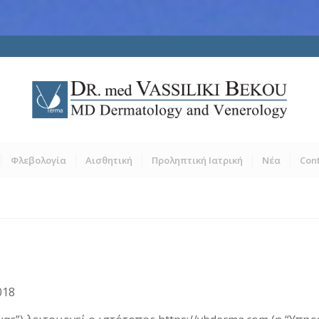
Φλεβολογία
Αισθητική
Προληπτική Ιατρική
Νέα
Con
018