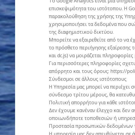
Το Google Analytics είναι μια υπηρε
επισκεψιμότητα του ιστότοπου. Η Go
παρακολούθηση της χρήσης της Υπηρε
χρησιμοποιήσει τα δεδομένα που συλ
της διαφημιστικού δικτύου.
Μπορείτε να εξαιρεθείτε από το να έ
το πρόσθετο περιήγησης εξαίρεσης του 
και dc.js) να μοιράζεται πληροφορίες
Για περισσότερες πληροφορίες σχετικ
απόρρητο και τους όρους: https://poli
Σύνδεσμοι σε άλλους ιστότοπους
Η Υπηρεσία μας μπορεί να περιέχει 
σύνδεσμο τρίτου μέρους, θα κατευθυ
Πολιτική απορρήτου για κάθε ιστότο
Δεν έχουμε κανέναν έλεγχο και δεν α
οποιωνδήποτε τοποθεσιών ή υπηρεσ
Προστασία προσωπικών δεδομένων 
Η υπηρεσία μας δεν απευθύνεται σε ά