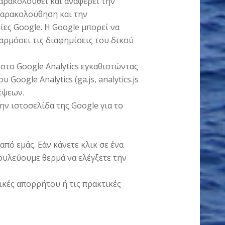
παρακολουθεί και αναφέρει την
παρακολούθηση και την
ες Google. Η Google μπορεί να
ρμόσει τις διαφημίσεις του δικού
 στο Google Analytics εγκαθιστώντας
Google Analytics (ga.js, analytics.js
κέψεων.
ην ιστοσελίδα της Google για το
πό εμάς. Εάν κάνετε κλικ σε ένα
ουλεύουμε θερμά να ελέγξετε την
ικές απορρήτου ή τις πρακτικές