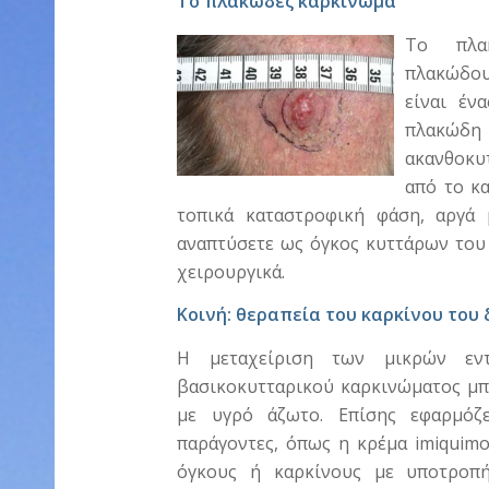
Το πλακώδες καρκίνωμα
Το πλακ
πλακώδου
είναι έν
πλακώδη
ακανθοκυ
από το κ
τοπικά καταστροφική φάση, αργά 
αναπτύσετε ως όγκος κυττάρων του 
χειρουργικά.
Κοινή: θεραπεία του καρκίνου του
Η μεταχείριση των μικρών εντ
βασικοκυτταρικού καρκινώματος μπο
με υγρό άζωτο. Επίσης εφαρμόζε
παράγοντες, όπως η κρέμα imiquimo
όγκους ή καρκίνους με υποτροπή