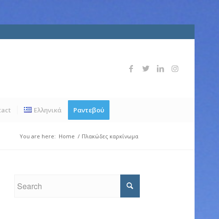
tact
Ελληνικά
Ραντεβού
You are here:
Home
/
Πλακώδες καρκίνωμα