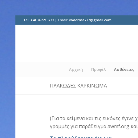
Tel:
+41 762213773 |
Email:
vbderma777@gmail.com
Αρχική
Προφίλ
Ασθένειες
ΠΛΑΚΏΔΕΣ ΚΑΡΚΊΝΩΜΑ
(Για τα κείμενα και τις εικόνες έγιν
γραμμές για παράδειγμα awmf.org κα