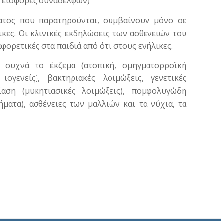
ι εισφορές συνάδελφων)
ματος που παρατηρούνται, συμβαίνουν μόνο σε
ικες. Οι κλινικές εκδηλώσεις των ασθενειών του
αφορετικές στα παιδιά από ότι στους ενήλικες.
ι συχνά το έκζεμα (ατοπική, σμηγματορροϊκή
ιογενείς), βακτηριακές λοιμώξεις, γενετικές
τίαση (μυκητιασικές λοιμώξεις), πομφολυγώδη
ατα), ασθένειες των μαλλιών και τα νύχια, τα