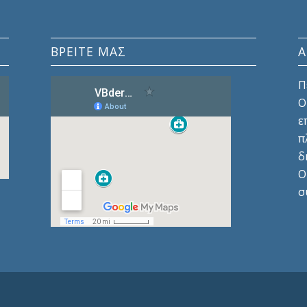
ΒΡΕΙΤΕ ΜΑΣ
Π
Ο
ε
π
δ
Ο
σ