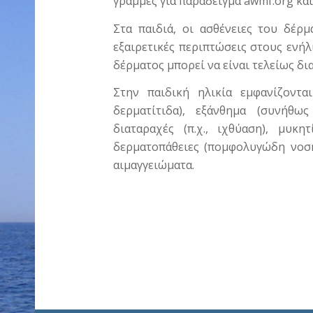
γραμμές για παράδειγμα awmf.org κα
Στα παιδιά, οι ασθένειες του δέρ
εξαιρετικές περιπτώσεις στους ενήλ
δέρματος μπορεί να είναι τελείως δι
Στην παιδική ηλικία εμφανίζοντα
δερματίτιδα), εξάνθημα (συνήθως 
διαταραχές (π.χ., ιχθύαση), μυκη
δερματοπάθειες (πομφολυγώδη νοσήμ
αιμαγγειώματα.