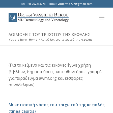
Tel:
+41 762213773 |
Email:
vbderma777@gmail.com
ΛΟΙΜΏΞΕΙΣ ΤΟΥ ΤΡΙΧΩΤΟΎ ΤΗΣ ΚΕΦΑΛΉΣ
You are here:
Home
/
Λοιμώξεις του τριχωτού της κεφαλής
(Για τα κείμενα και τις εικόνες έγινε χρήση
βιβλίων, δημοσιεύσεις, κατευθυντήριες γραμμές
για παράδειγμα awmf.org και εισφορές
συνάδελφων)
Μυκητιασική νόσος του τριχωτού της κεφαλής
(tinea capitis)